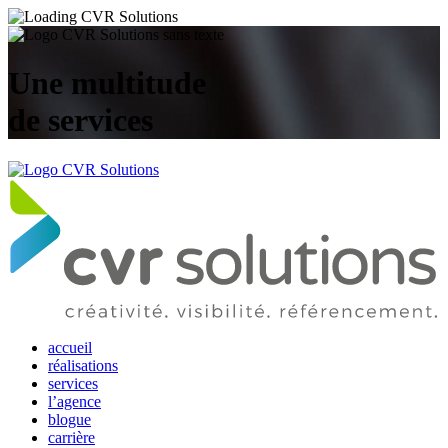
Une multitude
de services
accueil
réalisations
services
l’agence
blogue
carrière